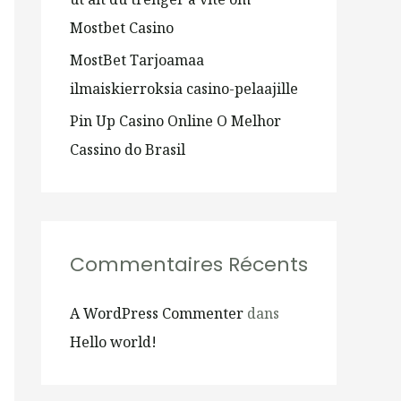
:
Mostbet Casino
MostBet Tarjoamaa
ilmaiskierroksia casino-pelaajille
Pin Up Casino Online O Melhor
Cassino do Brasil
Commentaires Récents
A WordPress Commenter
dans
Hello world!