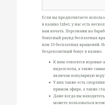
Если вы предпочитаете использ
в казино 1xbet, у нас есть неск
вам начать. Персонажи на бараб
бонусный раунд бесплатных вра
или 10 бесплатных вращений. Но
бездепозитный бонус в казино.
К ним относятся игровые а
видеослоты, а также самы
включая популярную игру 
У них также есть спортивн
прямом эфире, а также ста
Даже когда вы находитесь
можете пользоваться все