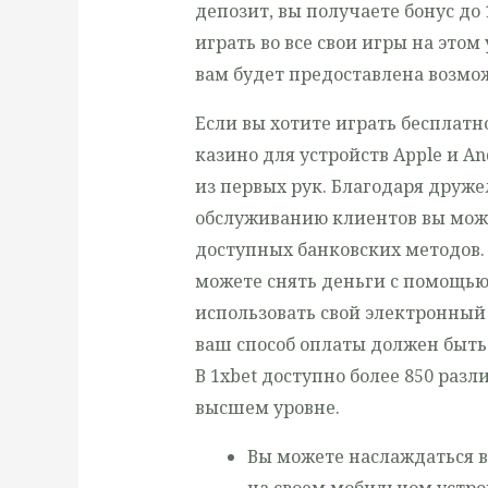
депозит, вы получаете бонус до
играть во все свои игры на этом 
вам будет предоставлена возмо
Если вы хотите играть бесплат
казино для устройств Apple и A
из первых рук. Благодаря друж
обслуживанию клиентов вы може
доступных банковских методов.
можете снять деньги с помощью
использовать свой электронный
ваш способ оплаты должен быть
В 1xbet доступно более 850 разл
высшем уровне.
Вы можете наслаждаться 