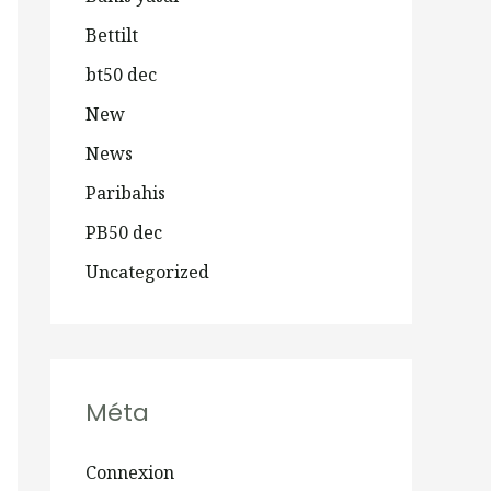
Bettilt
bt50 dec
New
News
Paribahis
PB50 dec
Uncategorized
Méta
Connexion