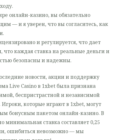
ходу.
ире онлайн-казино, вы обязательно
им — и я уверен, что вы согласитесь, как
и.
цензировано и регулируется, что дает
, что каждая ставка на реальные деньги и
стью безопасны и надежны.
последние новости, акции и поддержку
ма Live Casino в 1xbet была признана
имой, беспристрастной и независимой
 Игроки, которые играют в 1xbet, могут
ым бонусным пакетом онлайн-казино. В
но минимальная ставка составляет 0,25
сли, ошибиться невозможно — мы