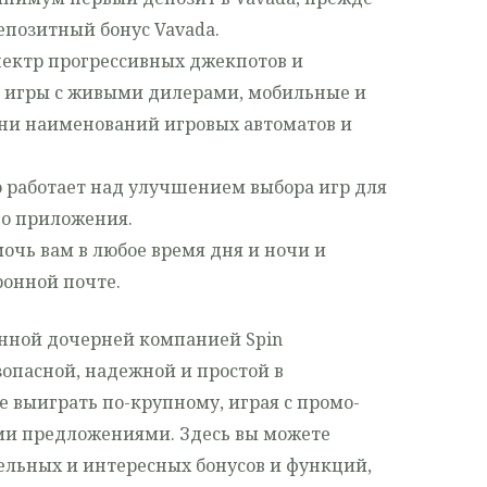
епозитный бонус Vavada.
ектр прогрессивных джекпотов и
 игры с живыми дилерами, мобильные и
тни наименований игровых автоматов и
 работает над улучшением выбора игр для
го приложения.
очь вам в любое время дня и ночи и
ронной почте.
анной дочерней компанией Spin
езопасной, надежной и простой в
 выиграть по-крупному, играя с промо-
ми предложениями. Здесь вы можете
льных и интересных бонусов и функций,