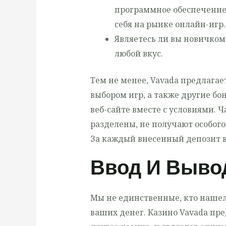
программное обеспечение 
себя на рынке онлайн-игр.
Являетесь ли вы новичком
любой вкус.
Тем не менее, Vavada предлага
выбором игр, а также другие бо
веб-сайте вместе с условиями. 
разделены, не получают особого
За каждый внесенный депозит вы
Ввод И Выво
Мы не единственные, кто нашел
ваших денег. Казино Vavada пре