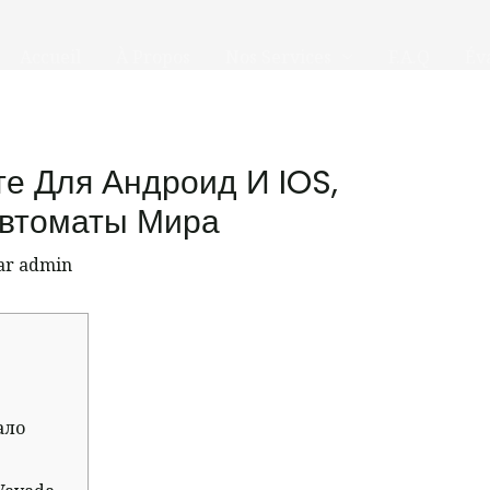
Accueil
À Propos
Nos Services
F.A.Q
Év
е Для Андроид И IOS,
втоматы Мира
ar
admin
ало