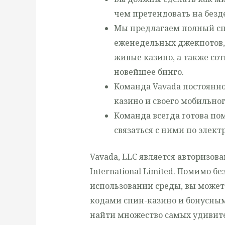
чем претендовать на безд
Мы предлагаем полный сп
еженедельных джекпотов,
живые казино, а также со
новейшее бинго.
Команда Vavada постоянно
казино и своего мобильно
Команда всегда готова пом
связаться с ними по элект
Vavada, LLC является авторизов
International Limited. Помимо б
использовании среды, вы можете
кодами спин-казино и бонусны
найти множество самых удивите