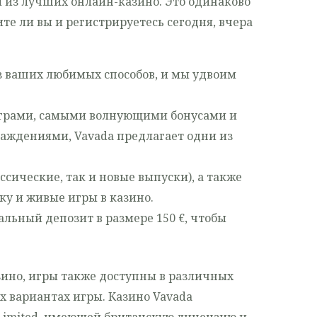
м из лучших онлайн-казино. Это одинаково
ите ли вы и регистрируетесь сегодня, вчера
з ваших любимых способов, и мы удвоим
грами, самыми волнующими бонусами и
ждениями, Vavada предлагает одни из
ссические, так и новые выпуски), а также
ку и живые игры в казино.
ьный депозит в размере 150 €, чтобы
зино, игры также доступны в различных
х вариантах игры. Казино Vavada