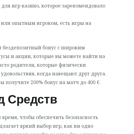
для игр казино, которое зарекомендовало
 или опытным игроком, есть игры на
ет бездепозитный бонус с широким
нусы и акции, которые вы можете найти на
Часто родители, которые физически
 удовольствия, когда навещают друг друга.
 получите 200% бонус на матч до 400 €.
д Средств
 время, чтобы обеспечить безопасность
длагает яркий выбор игр, как ни одно